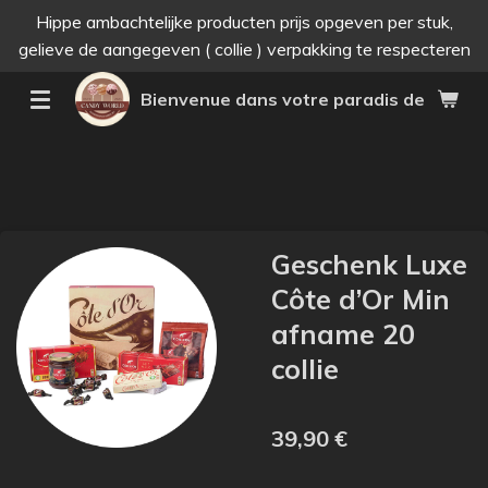
Hippe ambachtelijke producten prijs opgeven per stuk,
Passer
gelieve de aangegeven ( collie ) verpakking te respecteren
au
contenu
Bienvenue dans votre paradis des bonne
principal
Geschenk Luxe
Côte d’Or Min
afname 20
collie
39,90 €