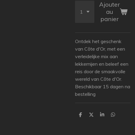
Ajouter
au
panier
Ontdek het geschenk
van Côte d'Or, met een
verleidelijke mix aan
lekkernijen en beleef een
reis door de smaakvolle
wereld van Côte d'Or.
Beschikbaar 15 dagen na
bestelling
P
P
P
P
a
a
a
a
r
r
r
r
t
t
t
t