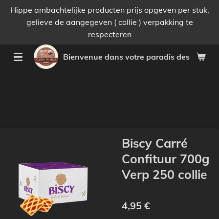
Hippe ambachtelijke producten prijs opgeven per stuk,
Passer
gelieve de aangegeven ( collie ) verpakking te
au
respecteren
contenu
principal
Bienvenue dans votre paradis des bonnes 
Biscy Carré
Confituur 700g
Verp 250 collie
4,95 €