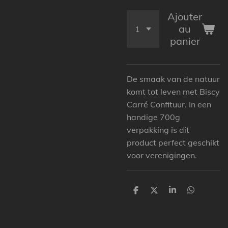
Ajouter
au
panier
De smaak van de natuur
komt tot leven met Biscy
Carré Confituur. In een
handige 700g
verpakking is dit
product perfect geschikt
voor verenigingen.
P
P
P
P
a
a
a
a
r
r
r
r
t
t
t
t
a
a
a
a