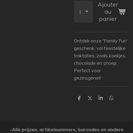
Ajouter
au
panier
Ontdek onze 'Family Fun'
geschenk, vol feestelijke
traktaties, zoals koekjes,
chocolade en snoep.
Perfect voor
gezinsgenot!
P
P
P
P
a
a
a
a
r
r
r
r
t
t
t
t
a
a
a
a
g
g
g
g
e
e
e
e
-
Alle prijzen, artikelnummers, barcodes en andere