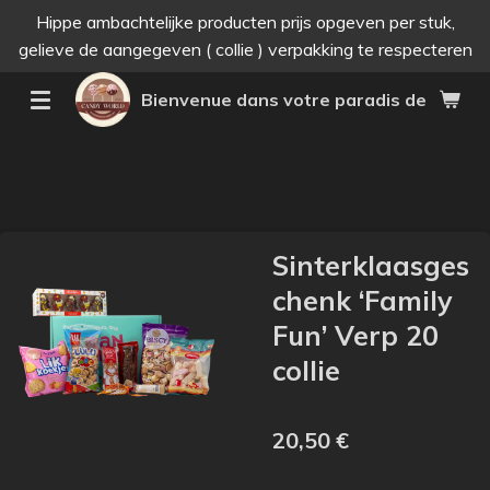
Hippe ambachtelijke producten prijs opgeven per stuk,
Passer
gelieve de aangegeven ( collie ) verpakking te respecteren
au
contenu
Bienvenue dans votre paradis des bonne
principal
Sinterklaasges
chenk ‘Family
Fun’ Verp 20
collie
20,50 €