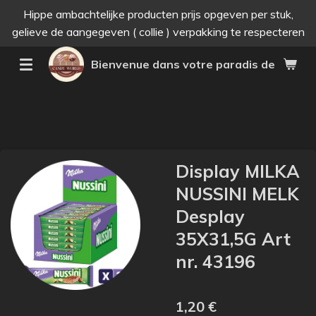
Hippe ambachtelijke producten prijs opgeven per stuk,
Passer
gelieve de aangegeven ( collie ) verpakking te respecteren
au
contenu
Bienvenue dans votre paradis des bonne
principal
Display MILKA
NUSSINI MELK
Desplay
35X31,5G Art
nr. 43196
1,20 €