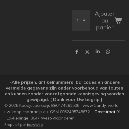
Ajouter
au
panier
P
P
P
P
a
a
a
a
r
r
r
r
t
t
t
t
a
a
a
a
g
g
g
g
e
e
e
e
-
Alle prijzen, artikelnummers, barcodes en andere
r
r
r
r
vermelde gegevens zijn onder voorbehoud van fouten
en kunnen zonder voorafgaande kennisgeving worden
gewijzigd. ( Dank voor Uw begrip )
© 2026 Koopjesparadijs BE0474261506 www.Candy-world-
uw-koopjesparadijs.eu GSM 0032495748672
Ooststraat
91
Lo-Reninge 8647 West-Vlaanderen
Propulsé par
JouwWeb