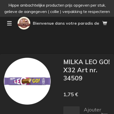
Hippe ambachtelijke producten prijs opgeven per stuk,
Passer
gelieve de aangegeven ( collie ) verpakking te respecteren
au
contenu
Bienvenue dans votre paradis des bonne
principal
MILKA LEO GO!
X32 Art nr.
34509
1,75 €
Ajouter