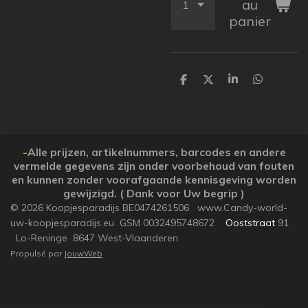
au
panier
P
P
P
P
a
a
a
a
r
r
r
r
t
t
t
t
a
a
a
a
g
g
g
g
e
e
e
e
-
Alle prijzen, artikelnummers, barcodes en andere
r
r
r
r
vermelde gegevens zijn onder voorbehoud van fouten
en kunnen zonder voorafgaande kennisgeving worden
gewijzigd. ( Dank voor Uw begrip )
© 2026 Koopjesparadijs BE0474261506 www.Candy-world-
uw-koopjesparadijs.eu GSM 0032495748672
Ooststraat
91
Lo-Reninge 8647 West-Vlaanderen
Propulsé par
JouwWeb