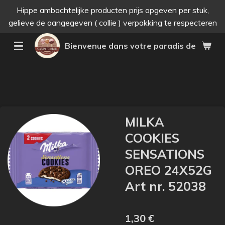
Hippe ambachtelijke producten prijs opgeven per stuk,
Passer
gelieve de aangegeven ( collie ) verpakking te respecteren
au
contenu
Bienvenue dans votre paradis des bonne
principal
MILKA
COOKIES
SENSATIONS
OREO 24X52G
Art nr. 52038
1,30 €