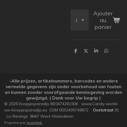
Ajouter
au
panier
P
P
P
P
a
a
a
a
r
r
r
r
t
t
t
t
a
a
a
a
g
g
g
g
e
e
e
e
-
Alle prijzen, artikelnummers, barcodes en andere
r
r
r
r
vermelde gegevens zijn onder voorbehoud van fouten
en kunnen zonder voorafgaande kennisgeving worden
gewijzigd. ( Dank voor Uw begrip )
© 2026 Koopjesparadijs BE0474261506 www.Candy-world-
uw-koopjesparadijs.eu GSM 0032495748672
Ooststraat
91
Lo-Reninge 8647 West-Vlaanderen
Propulsé par
JouwWeb