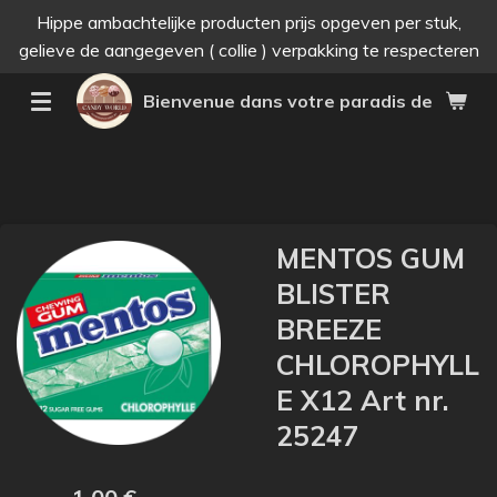
Hippe ambachtelijke producten prijs opgeven per stuk,
Passer
gelieve de aangegeven ( collie ) verpakking te respecteren
au
contenu
Bienvenue dans votre paradis des bonne
principal
MENTOS GUM
BLISTER
BREEZE
CHLOROPHYLL
E X12 Art nr.
25247