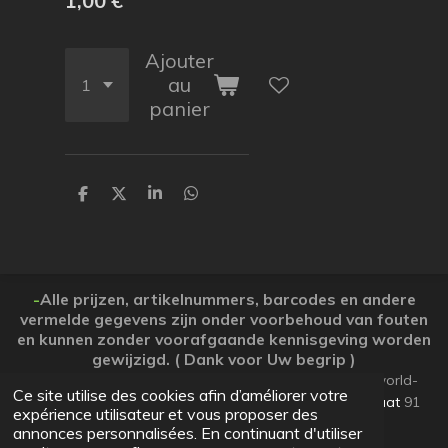
1,00 €
Ajouter
au
panier
P
P
P
P
a
a
a
a
r
r
r
r
t
t
t
t
a
a
a
a
g
g
g
g
e
e
e
e
-
Alle prijzen, artikelnummers, barcodes en andere
r
r
r
r
vermelde gegevens zijn onder voorbehoud van fouten
en kunnen zonder voorafgaande kennisgeving worden
gewijzigd. ( Dank voor Uw begrip )
© 2026 Koopjesparadijs BE0474261506 www.Candy-world-
Ce site utilise des cookies afin d’améliorer votre
uw-koopjesparadijs.eu GSM 0032495748672
Ooststraat
91
expérience utilisateur et vous proposer des
Lo-Reninge 8647 West-Vlaanderen
annonces personnalisées. En continuant d'utiliser
Propulsé par
JouwWeb