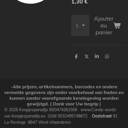
1,30 €
Ajouter
au
panier
P
P
P
P
a
a
a
a
r
r
r
r
t
t
t
t
a
a
a
a
g
g
g
g
e
e
e
e
-
Alle prijzen, artikelnummers, barcodes en andere
r
r
r
r
vermelde gegevens zijn onder voorbehoud van fouten en
kunnen zonder voorafgaande kennisgeving worden
gewijzigd. ( Dank voor Uw begrip )
© 2026 Koopjesparadijs BE0474261506 www.Candy-world-
uw-koopjesparadijs.eu GSM 0032495748672
Ooststraat
91
Lo-Reninge 8647 West-Vlaanderen