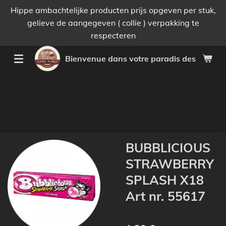
Hippe ambachtelijke producten prijs opgeven per stuk,
Passer
gelieve de aangegeven ( collie ) verpakking te
au
respecteren
contenu
principal
Bienvenue dans votre paradis des bonnes 
BUBBLICIOUS
STRAWBERRY
SPLASH X18
Art nr. 55617