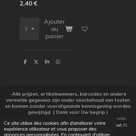
2,40 €
Ajouter
au
panier
P
P
P
P
a
a
a
a
r
r
r
r
t
t
t
t
a
a
a
a
g
g
g
g
e
e
e
e
-
Alle prijzen, artikelnummers, barcodes en andere
r
r
r
r
vermelde gegevens zijn onder voorbehoud van fouten
en kunnen zonder voorafgaande kennisgeving worden
gewijzigd. ( Dank voor Uw begrip )
© 2026 Koopjesparadijs BE0474261506 www.Candy-world-
Ce site utilise des cookies afin d’améliorer votre
uw-koopjesparadijs.eu GSM 0032495748672
Ooststraat
91
expérience utilisateur et vous proposer des
Lo-Reninge 8647 West-Vlaanderen
annonces personnalisées. En continuant d'utiliser