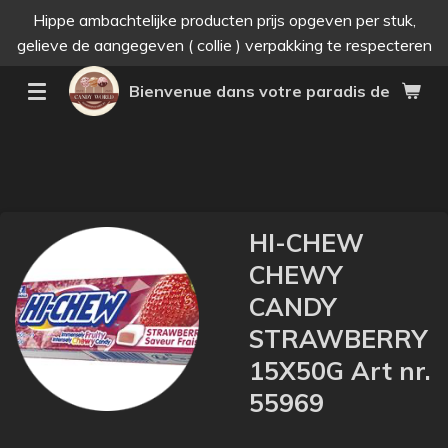
Hippe ambachtelijke producten prijs opgeven per stuk,
Passer
gelieve de aangegeven ( collie ) verpakking te respecteren
au
contenu
Bienvenue dans votre paradis des bonne
principal
HI-CHEW
CHEWY
CANDY
STRAWBERRY
15X50G Art nr.
55969