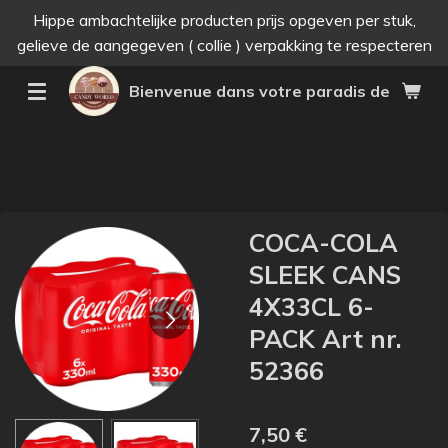
Hippe ambachtelijke producten prijs opgeven per stuk,
Passer
gelieve de aangegeven ( collie ) verpakking te respecteren
au
contenu
Bienvenue dans votre paradis des bonne
principal
COCA-COLA
SLEEK CANS
4X33CL 6-
PACK Art nr.
52366
7,50 €