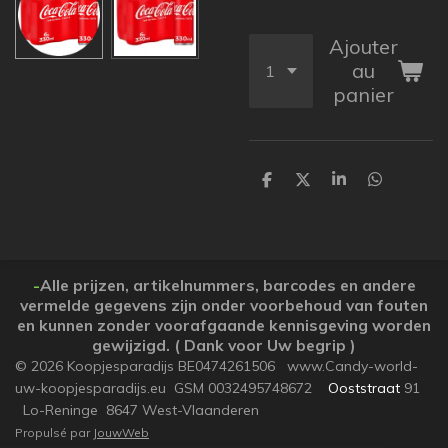
Ajouter
au
panier
P
P
P
P
a
a
a
a
r
r
r
r
t
t
t
t
a
a
a
a
g
g
g
g
e
e
e
e
-
Alle prijzen, artikelnummers, barcodes en andere
r
r
r
r
vermelde gegevens zijn onder voorbehoud van fouten
en kunnen zonder voorafgaande kennisgeving worden
gewijzigd. ( Dank voor Uw begrip )
© 2026 Koopjesparadijs BE0474261506 www.Candy-world-
uw-koopjesparadijs.eu GSM 0032495748672
Ooststraat
91
Lo-Reninge 8647 West-Vlaanderen
Propulsé par
JouwWeb