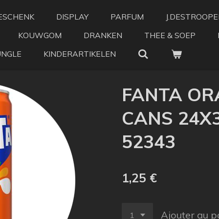
ESCHENK
DISPLAY
PARFUM
J.DESTROOPE
KOUWGOM
DRANKEN
THEE & SOEP
UNGLE
KINDERARTIKELEN
FANTA OR
CANS 24X33
52343
1,25 €
Ajouter au p