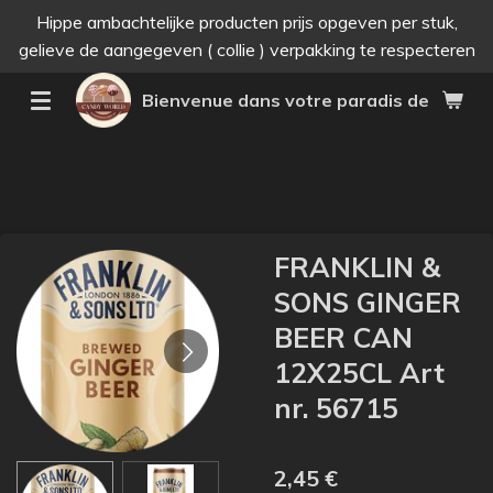
Hippe ambachtelijke producten prijs opgeven per stuk,
Passer
gelieve de aangegeven ( collie ) verpakking te respecteren
au
contenu
Bienvenue dans votre paradis des bonne
principal
FRANKLIN &
SONS GINGER
BEER CAN
12X25CL Art
nr. 56715
2,45 €