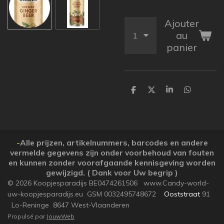
Ajouter
au
panier
P
P
P
P
a
a
a
a
r
r
r
r
t
t
t
t
a
a
a
a
g
g
g
g
e
e
e
e
-
Alle prijzen, artikelnummers, barcodes en andere
r
r
r
r
vermelde gegevens zijn onder voorbehoud van fouten
en kunnen zonder voorafgaande kennisgeving worden
gewijzigd. ( Dank voor Uw begrip )
© 2026 Koopjesparadijs BE0474261506 www.Candy-world-
uw-koopjesparadijs.eu GSM 0032495748672
Ooststraat
91
Lo-Reninge 8647 West-Vlaanderen
Propulsé par
JouwWeb