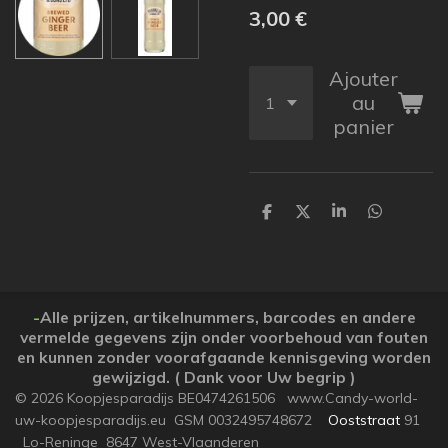
3,00 €
Ajouter
au
panier
P
P
P
P
a
a
a
a
r
r
r
r
t
t
t
t
a
a
a
a
g
g
g
g
e
e
e
e
-
Alle prijzen, artikelnummers, barcodes en andere
r
r
r
r
vermelde gegevens zijn onder voorbehoud van fouten
en kunnen zonder voorafgaande kennisgeving worden
gewijzigd. ( Dank voor Uw begrip )
© 2026 Koopjesparadijs BE0474261506 www.Candy-world-
uw-koopjesparadijs.eu GSM 0032495748672
Ooststraat
91
Lo-Reninge 8647 West-Vlaanderen