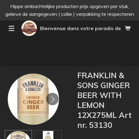
Hippe ambachtelijke producten prijs opgeven per stuk,
Passer
gelieve de aangegeven ( collie ) verpakking te respecteren
au
contenu
Bienvenue dans votre paradis des bonne
principal
FRANKLIN &
SONS GINGER
BEER WITH
LEMON
12X275ML Art
nr. 53130