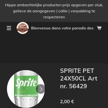
Hippe ambachtelijke producten prijs opgeven per stuk,
Passer
gelieve de aangegeven ( collie ) verpakking te
au
respecteren
contenu
principal
Bienvenue dans votre paradis des bonnes 
SPRITE PET
24X50CL Art
nr. 56429
2,00 €