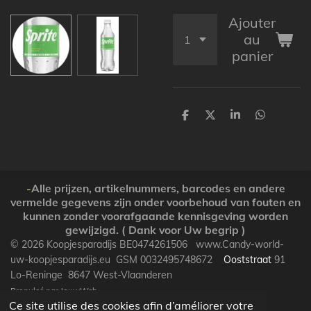
Ajouter
au
panier
P
P
P
P
a
a
a
a
r
r
r
r
t
t
t
t
a
a
a
a
g
g
g
g
e
e
e
e
-
Alle prijzen, artikelnummers, barcodes en andere
r
r
r
r
vermelde gegevens zijn onder voorbehoud van fouten en
kunnen zonder voorafgaande kennisgeving worden
gewijzigd. ( Dank voor Uw begrip )
© 2026 Koopjesparadijs BE0474261506 www.Candy-world-
uw-koopjesparadijs.eu GSM 0032495748672
Ooststraat
91
Lo-Reninge 8647 West-Vlaanderen
Propulsé par
JouwWeb
Ce site utilise des cookies afin d’améliorer votre