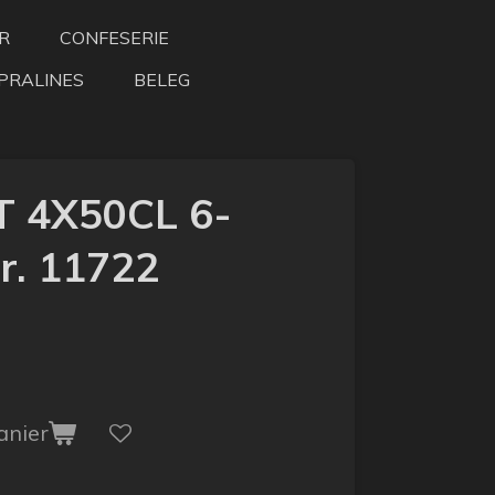
R
CONFESERIE
PRALINES
BELEG
T 4X50CL 6-
r. 11722
anier