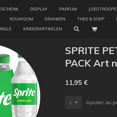
ESCHENK
DISPLAY
PARFUM
J.DESTROOPE
KOUWGOM
DRANKEN
THEE & SOEP
UNGLE
KINDERARTIKELEN
SPRITE PE
PACK Art n
11,95 €
Ajouter au p