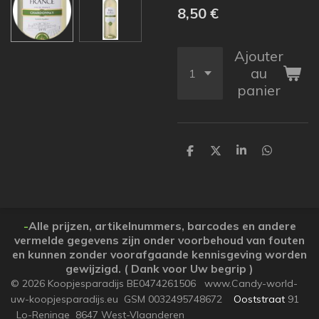
8,50 €
Ajouter
au
panier
P
P
P
P
a
a
a
a
r
r
r
r
t
t
t
t
a
a
a
a
g
g
g
g
e
e
e
e
-
Alle prijzen, artikelnummers, barcodes en andere
r
r
r
r
vermelde gegevens zijn onder voorbehoud van fouten
en kunnen zonder voorafgaande kennisgeving worden
gewijzigd. ( Dank voor Uw begrip )
© 2026 Koopjesparadijs BE0474261506 www.Candy-world-
uw-koopjesparadijs.eu GSM 0032495748672
Ooststraat
91
Lo-Reninge 8647 West-Vlaanderen