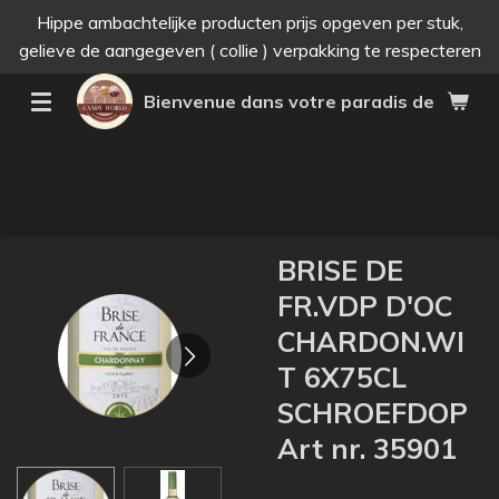
Hippe ambachtelijke producten prijs opgeven per stuk,
Passer
gelieve de aangegeven ( collie ) verpakking te respecteren
au
contenu
Bienvenue dans votre paradis des bonne
principal
BRISE DE
FR.VDP D'OC
CHARDON.WI
T 6X75CL
SCHROEFDOP
Art nr. 35901