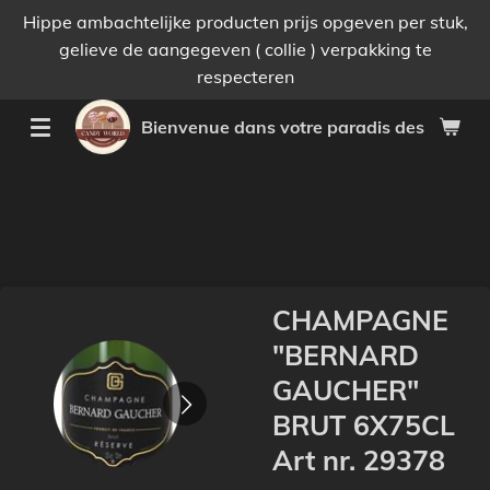
Hippe ambachtelijke producten prijs opgeven per stuk,
Passer
gelieve de aangegeven ( collie ) verpakking te
au
respecteren
contenu
principal
Bienvenue dans votre paradis des bonnes 
CHAMPAGNE
"BERNARD
GAUCHER"
BRUT 6X75CL
Art nr. 29378