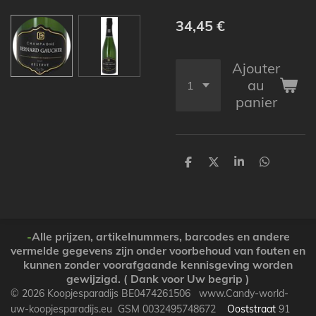
34,45 €
Ajouter
au
panier
P
P
P
P
a
a
a
a
r
r
r
r
t
t
t
t
a
a
a
a
g
g
g
g
e
e
e
e
-
Alle prijzen, artikelnummers, barcodes en andere
r
r
r
r
vermelde gegevens zijn onder voorbehoud van fouten en
kunnen zonder voorafgaande kennisgeving worden
gewijzigd. ( Dank voor Uw begrip )
© 2026 Koopjesparadijs BE0474261506 www.Candy-world-
uw-koopjesparadijs.eu GSM 0032495748672
Ooststraat
91