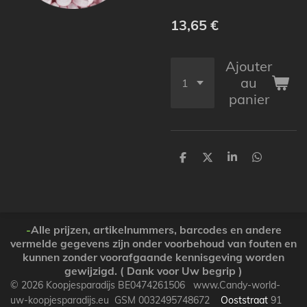
13,65 €
Ajouter
au
panier
P
P
P
P
a
a
a
a
r
r
r
r
t
t
t
t
a
a
a
a
g
g
g
g
e
e
e
e
-
Alle prijzen, artikelnummers, barcodes en andere
r
r
r
r
vermelde gegevens zijn onder voorbehoud van fouten en
kunnen zonder voorafgaande kennisgeving worden
gewijzigd. ( Dank voor Uw begrip )
© 2026 Koopjesparadijs BE0474261506 www.Candy-world-
uw-koopjesparadijs.eu GSM 0032495748672
Ooststraat
91