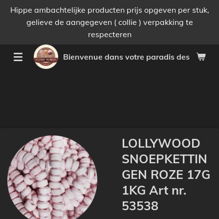
Hippe ambachtelijke producten prijs opgeven per stuk,
Passer
gelieve de aangegeven ( collie ) verpakking te
au
respecteren
contenu
principal
Bienvenue dans votre paradis des bonnes 
LOLLYWOOD
SNOEPKETTIN
GEN ROZE 17G
1KG Art nr.
53538