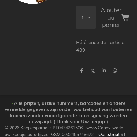
Ajouter
au
panier
Référence de l'article:
489
P
P
P
P
a
a
a
a
r
r
r
r
t
t
t
t
a
a
a
a
g
g
g
g
e
e
e
e
-
Alle prijzen, artikelnummers, barcodes en andere
r
r
r
r
vermelde gegevens zijn onder voorbehoud van fouten en
kunnen zonder voorafgaande kennisgeving worden
gewijzigd. ( Dank voor Uw begrip )
© 2026 Koopjesparadijs BE0474261506 www.Candy-world-
uw-koopjesparadijs.eu GSM 0032495748672
Ooststraat
91