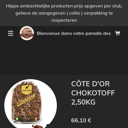
Hippe ambachtelijke producten prijs opgeven per stuk,
Passer
gelieve de aangegeven ( collie ) verpakking te
au
respecteren
contenu
principal
Bienvenue dans votre paradis des bonnes 
CÔTE D'OR
CHOKOTOFF
2,50KG
66,10 €