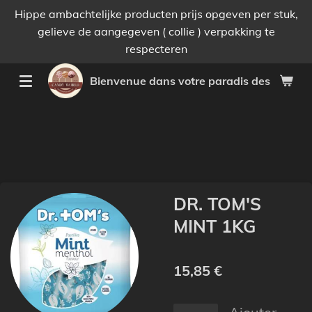
Hippe ambachtelijke producten prijs opgeven per stuk,
Passer
gelieve de aangegeven ( collie ) verpakking te
au
respecteren
contenu
principal
Bienvenue dans votre paradis des bonnes 
DR. TOM'S
MINT 1KG
15,85 €