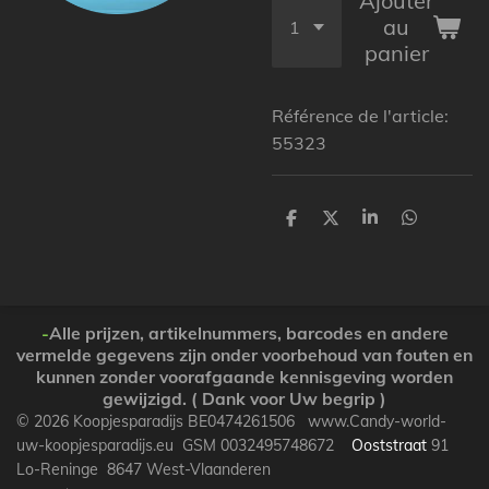
Ajouter
au
panier
Référence de l'article:
55323
P
P
P
P
a
a
a
a
r
r
r
r
t
t
t
t
a
a
a
a
g
g
g
g
e
e
e
e
-
Alle prijzen, artikelnummers, barcodes en andere
r
r
r
r
vermelde gegevens zijn onder voorbehoud van fouten en
kunnen zonder voorafgaande kennisgeving worden
gewijzigd. ( Dank voor Uw begrip )
© 2026 Koopjesparadijs BE0474261506 www.Candy-world-
uw-koopjesparadijs.eu GSM 0032495748672
Ooststraat
91
Lo-Reninge 8647 West-Vlaanderen