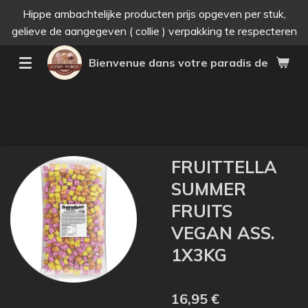
Hippe ambachtelijke producten prijs opgeven per stuk,
Passer
gelieve de aangegeven ( collie ) verpakking te respecteren
au
contenu
Bienvenue dans votre paradis des bonne
principal
FRUITTELLA
SUMMER
FRUITS
VEGAN ASS.
1X3KG
16,95 €