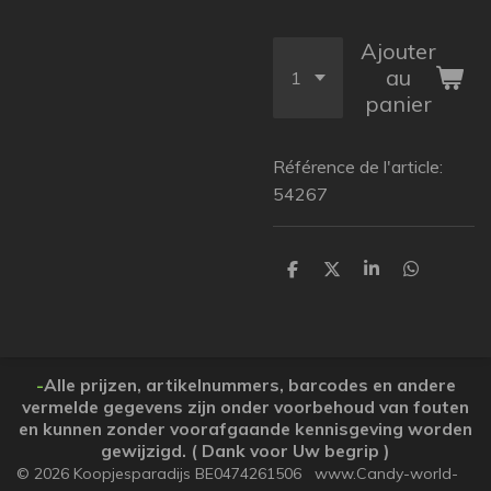
Ajouter
au
panier
Référence de l'article:
54267
P
P
P
P
a
a
a
a
r
r
r
r
t
t
t
t
a
a
a
a
g
g
g
g
e
e
e
e
-
Alle prijzen, artikelnummers, barcodes en andere
r
r
r
r
vermelde gegevens zijn onder voorbehoud van fouten
en kunnen zonder voorafgaande kennisgeving worden
gewijzigd. ( Dank voor Uw begrip )
© 2026 Koopjesparadijs BE0474261506 www.Candy-world-