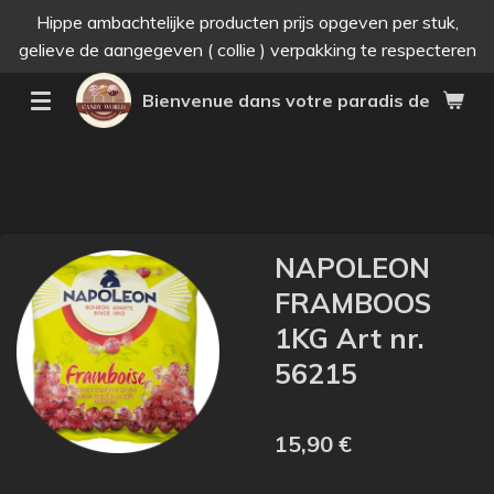
Hippe ambachtelijke producten prijs opgeven per stuk,
Passer
gelieve de aangegeven ( collie ) verpakking te respecteren
au
contenu
Bienvenue dans votre paradis des bonne
principal
NAPOLEON
FRAMBOOS
1KG Art nr.
56215
15,90 €