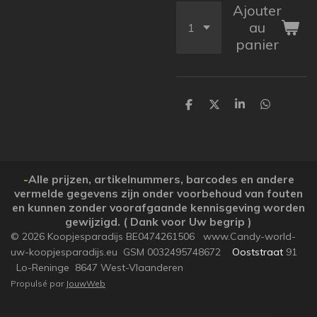
Ajouter
au
panier
P
P
P
P
a
a
a
a
r
r
r
r
t
t
t
t
a
a
a
a
g
g
g
g
e
e
e
e
-
Alle prijzen, artikelnummers, barcodes en andere
r
r
r
r
vermelde gegevens zijn onder voorbehoud van fouten
en kunnen zonder voorafgaande kennisgeving worden
gewijzigd. ( Dank voor Uw begrip )
© 2026 Koopjesparadijs BE0474261506 www.Candy-world-
uw-koopjesparadijs.eu GSM 0032495748672
Ooststraat
91
Lo-Reninge 8647 West-Vlaanderen
Propulsé par
JouwWeb