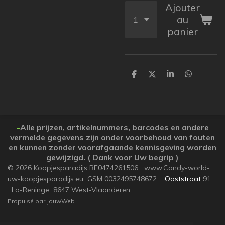
Ajouter
au
panier
P
P
P
P
a
a
a
a
r
r
r
r
t
t
t
t
a
a
a
a
g
g
g
g
e
e
e
e
-
Alle prijzen, artikelnummers, barcodes en andere
r
r
r
r
vermelde gegevens zijn onder voorbehoud van fouten
en kunnen zonder voorafgaande kennisgeving worden
gewijzigd. ( Dank voor Uw begrip )
© 2026 Koopjesparadijs BE0474261506 www.Candy-world-
uw-koopjesparadijs.eu GSM 0032495748672
Ooststraat
91
Lo-Reninge 8647 West-Vlaanderen
Propulsé par
JouwWeb