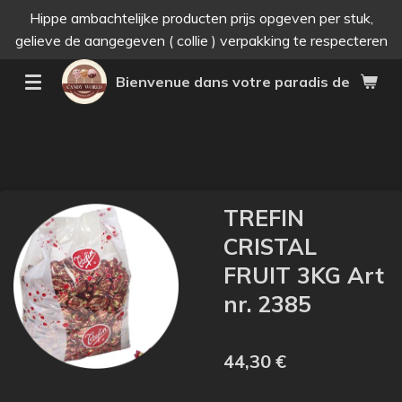
Hippe ambachtelijke producten prijs opgeven per stuk,
Passer
gelieve de aangegeven ( collie ) verpakking te respecteren
au
contenu
Bienvenue dans votre paradis des bonne
principal
TREFIN
CRISTAL
FRUIT 3KG Art
nr. 2385
44,30 €