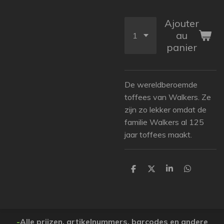
Ajouter
au
panier
De wereldberoemde
toffees van Walkers. Ze
zijn zo lekker omdat de
familie Walkers al 125
jaar toffees maakt.
P
P
P
P
a
a
a
a
r
r
r
r
t
t
t
t
a
a
a
a
g
g
g
g
e
e
e
e
-
Alle prijzen, artikelnummers, barcodes en andere