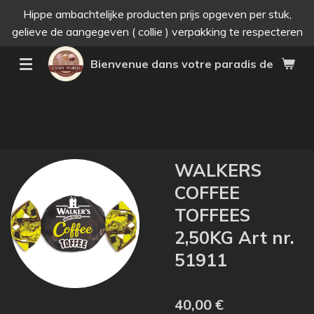
Hippe ambachtelijke producten prijs opgeven per stuk,
Passer
gelieve de aangegeven ( collie ) verpakking te respecteren
au
contenu
Bienvenue dans votre paradis des bonne
principal
WALKERS
COFFEE
TOFFEES
2,50KG Art nr.
51911
40,00 €