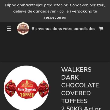
Hippe ambachtelijke producten prijs opgeven per stuk,
Passer
gelieve de aangegeven ( collie ) verpakking te
au
respecteren
contenu
principal
Bienvenue dans votre paradis des bonnes 
WALKERS
DARK
CHOCOLATE
COVERED
TOFFEES
2,50KG Art nr.