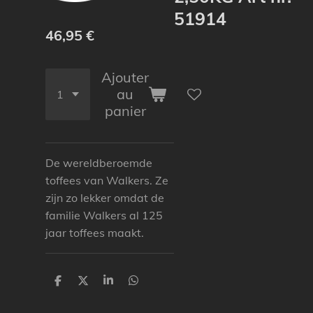
51914
46,95 €
Ajouter
au
panier
De wereldberoemde
toffees van Walkers. Ze
zijn zo lekker omdat de
familie Walkers al 125
jaar toffees maakt.
P
P
P
P
a
a
a
a
r
r
r
r