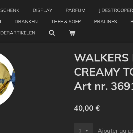
ESCHENK
DISPLAY
PARFUM
J.DESTROOPER
M
DRANKEN
THEE & SOEP
PRALINES
NDERARTIKELEN
WALKERS 
CREAMY TO
Art nr. 369
40,00 €
Ajouter au p