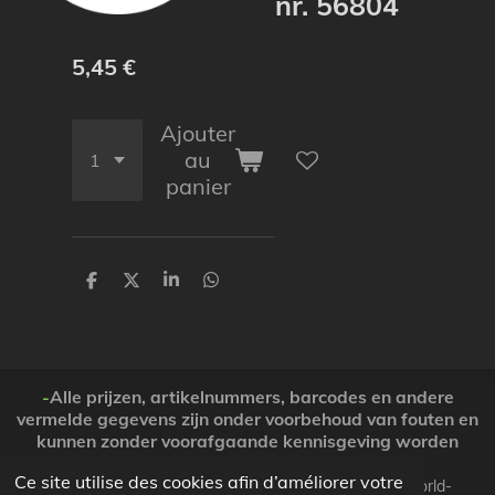
nr. 56804
5,45 €
Ajouter
au
panier
P
P
P
P
a
a
a
a
r
r
r
r
t
t
t
t
a
a
a
a
g
g
g
g
e
e
e
e
-
Alle prijzen, artikelnummers, barcodes en andere
r
r
r
r
vermelde gegevens zijn onder voorbehoud van fouten en
kunnen zonder voorafgaande kennisgeving worden
gewijzigd. ( Dank voor Uw begrip )
Ce site utilise des cookies afin d’améliorer votre
© 2026 Koopjesparadijs BE0474261506 www.Candy-world-