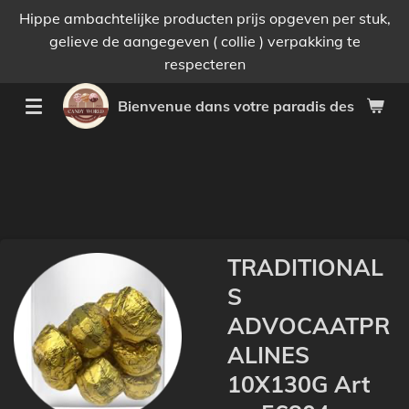
Hippe ambachtelijke producten prijs opgeven per stuk,
Passer
gelieve de aangegeven ( collie ) verpakking te
au
respecteren
contenu
principal
Bienvenue dans votre paradis des bonnes 
TRADITIONAL
S
ADVOCAATPR
ALINES
10X130G Art