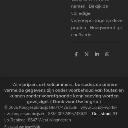
nemen! Bekijk de
volledige
videoreportage op deze
pagina . Hoogwaardige
confiserie
P
P
P
P
a
a
a
a
r
r
r
r
t
t
t
t
a
a
a
a
g
g
g
g
e
e
e
e
-
Alle prijzen, artikelnummers, barcodes en andere
r
r
r
r
vermelde gegevens zijn onder voorbehoud van fouten en
kunnen zonder voorafgaande kennisgeving worden
gewijzigd. ( Dank voor Uw begrip )
© 2026 Koopjesparadijs BE0474261506 www.Candy-world-
uw-koopjesparadijs.eu GSM 0032495748672
Ooststraat
91
Lo-Reninge 8647 West-Vlaanderen
Propulsé par
JouwWeb