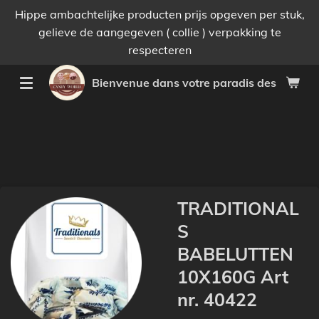
Hippe ambachtelijke producten prijs opgeven per stuk,
Passer
gelieve de aangegeven ( collie ) verpakking te
au
respecteren
contenu
principal
Bienvenue dans votre paradis des bonnes 
TRADITIONAL
S
BABELUTTEN
10X160G Art
nr. 40422