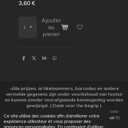
3,60 €
Ajouter
au
panier
P
P
P
P
a
a
a
a
r
r
r
r
t
t
t
t
a
a
a
a
g
g
g
g
e
e
e
e
-
Alle prijzen, artikelnummers, barcodes en andere
r
r
r
r
vermelde gegevens zijn onder voorbehoud van fouten
en kunnen zonder voorafgaande kennisgeving worden
gewijzigd. ( Dank voor Uw begrip )
© 2026 Koopjesparadijs BE0474261506 www.Candy-world-
Ce site utilise des cookies afin d’améliorer votre
uw-koopjesparadijs.eu GSM 0032495748672
Ooststraat
91
expérience utilisateur et vous proposer des
Lo-Reninge 8647 West-Vlaanderen
annonces personnalisées. En continuant d'utiliser