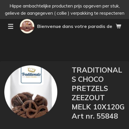
Hippe ambachtelijke producten prijs opgeven per stuk,
Passer
gelieve de aangegeven ( collie ) verpakking te respecteren
au
contenu
Bienvenue dans votre paradis des bonne
principal
TRADITIONAL
S CHOCO
PRETZELS
ZEEZOUT
MELK 10X120G
Art nr. 55848