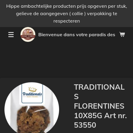
Hippe ambachtelijke producten prijs opgeven per stuk,
Passer
gelieve de aangegeven ( collie ) verpakking te
au
respecteren
contenu
principal
Bienvenue dans votre paradis des bonnes 
TRADITIONAL
S
FLORENTINES
10X85G Art nr.
53550