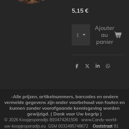
5,15 €
Ajouter
au
panier
P
P
P
P
a
a
a
a
r
r
r
r
t
t
t
t
a
a
a
a
g
g
g
g
e
e
e
e
-
Alle prijzen, artikelnummers, barcodes en andere
r
r
r
r
vermelde gegevens zijn onder voorbehoud van fouten en
kunnen zonder voorafgaande kennisgeving worden
gewijzigd. ( Dank voor Uw begrip )
© 2026 Koopjesparadijs BE0474261506 www.Candy-world-
uw-koopjesparadijs.eu GSM 0032495748672
Ooststraat
91