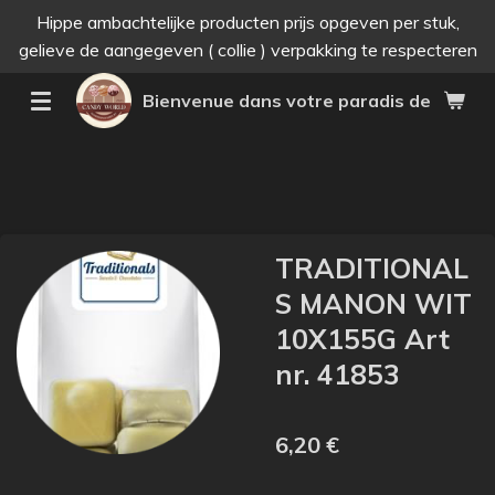
Hippe ambachtelijke producten prijs opgeven per stuk,
Passer
gelieve de aangegeven ( collie ) verpakking te respecteren
au
contenu
Bienvenue dans votre paradis des bonne
principal
TRADITIONAL
S MANON WIT
10X155G Art
nr. 41853
6,20 €