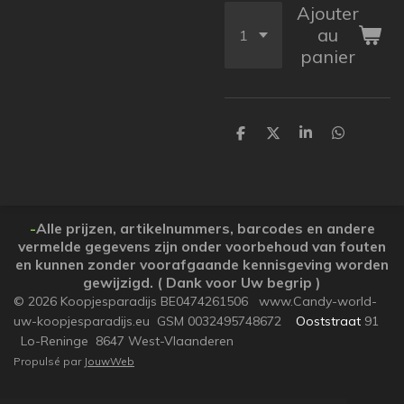
Ajouter
au
panier
P
P
P
P
a
a
a
a
r
r
r
r
t
t
t
t
a
a
a
a
g
g
g
g
e
e
e
e
-
Alle prijzen, artikelnummers, barcodes en andere
r
r
r
r
vermelde gegevens zijn onder voorbehoud van fouten
en kunnen zonder voorafgaande kennisgeving worden
gewijzigd. ( Dank voor Uw begrip )
© 2026 Koopjesparadijs BE0474261506 www.Candy-world-
uw-koopjesparadijs.eu GSM 0032495748672
Ooststraat
91
Lo-Reninge 8647 West-Vlaanderen
Propulsé par
JouwWeb