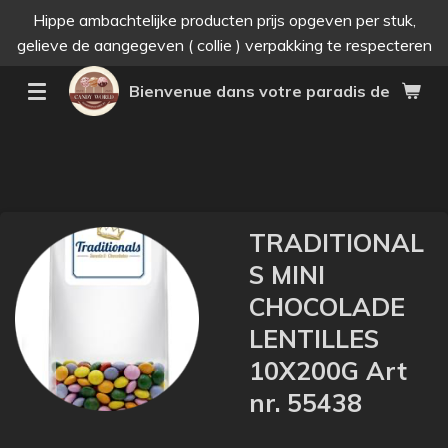
Hippe ambachtelijke producten prijs opgeven per stuk,
Passer
gelieve de aangegeven ( collie ) verpakking te respecteren
au
contenu
Bienvenue dans votre paradis des bonne
principal
TRADITIONAL
S MINI
CHOCOLADE
LENTILLES
10X200G Art
nr. 55438