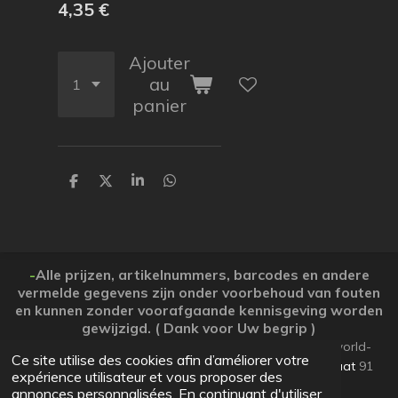
4,35 €
Ajouter
au
panier
P
P
P
P
a
a
a
a
r
r
r
r
t
t
t
t
a
a
a
a
g
g
g
g
e
e
e
e
-
Alle prijzen, artikelnummers, barcodes en andere
r
r
r
r
vermelde gegevens zijn onder voorbehoud van fouten
en kunnen zonder voorafgaande kennisgeving worden
gewijzigd. ( Dank voor Uw begrip )
© 2026 Koopjesparadijs BE0474261506 www.Candy-world-
Ce site utilise des cookies afin d’améliorer votre
uw-koopjesparadijs.eu GSM 0032495748672
Ooststraat
91
expérience utilisateur et vous proposer des
Lo-Reninge 8647 West-Vlaanderen
annonces personnalisées. En continuant d'utiliser