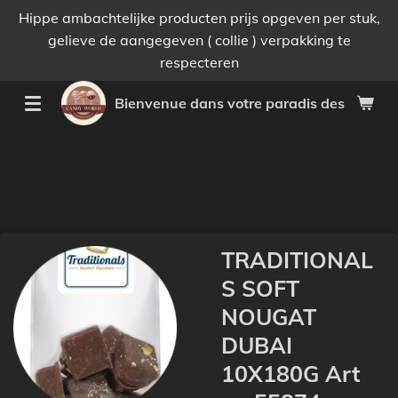
Hippe ambachtelijke producten prijs opgeven per stuk,
Passer
gelieve de aangegeven ( collie ) verpakking te
au
respecteren
contenu
principal
Bienvenue dans votre paradis des bonnes 
TRADITIONAL
S SOFT
NOUGAT
DUBAI
10X180G Art