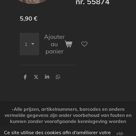
nr. 55874
5,90 €
Ajouter
au
panier
P
P
P
P
a
a
a
a
r
r
r
r
t
t
t
t
a
a
a
a
g
g
g
g
e
e
e
e
-
Alle prijzen, artikelnummers, barcodes en andere
r
r
r
r
vermelde gegevens zijn onder voorbehoud van fouten en
kunnen zonder voorafgaande kennisgeving worden
gewijzigd. ( Dank voor Uw begrip )
Ce site utilise des cookies afin d’améliorer votre
© 2026 Koopjesparadijs BE0474261506 www.Candy-world-