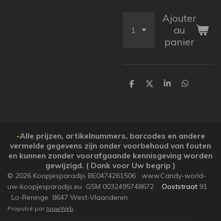
Ajouter
au
panier
P
P
P
P
a
a
a
a
r
r
r
r
t
t
t
t
a
a
a
a
g
g
g
g
e
e
e
e
-
Alle prijzen, artikelnummers, barcodes en andere
r
r
r
r
vermelde gegevens zijn onder voorbehoud van fouten
en kunnen zonder voorafgaande kennisgeving worden
gewijzigd. ( Dank voor Uw begrip )
© 2026 Koopjesparadijs BE0474261506 www.Candy-world-
uw-koopjesparadijs.eu GSM 0032495748672
Ooststraat
91
Lo-Reninge 8647 West-Vlaanderen
Propulsé par
JouwWeb