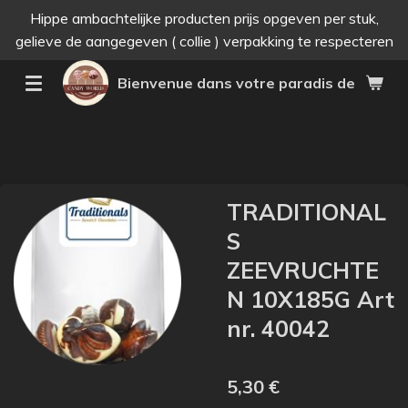
Hippe ambachtelijke producten prijs opgeven per stuk,
Passer
gelieve de aangegeven ( collie ) verpakking te respecteren
au
contenu
Bienvenue dans votre paradis des bonne
principal
TRADITIONAL
S
ZEEVRUCHTE
N 10X185G Art
nr. 40042
5,30 €