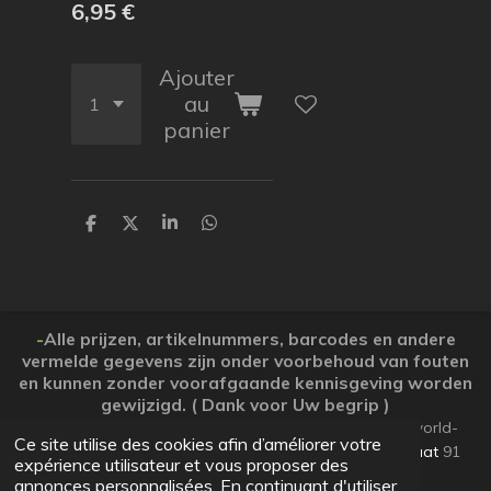
6,95 €
Ajouter
au
panier
P
P
P
P
a
a
a
a
r
r
r
r
t
t
t
t
a
a
a
a
g
g
g
g
e
e
e
e
-
Alle prijzen, artikelnummers, barcodes en andere
r
r
r
r
vermelde gegevens zijn onder voorbehoud van fouten
en kunnen zonder voorafgaande kennisgeving worden
gewijzigd. ( Dank voor Uw begrip )
© 2026 Koopjesparadijs BE0474261506 www.Candy-world-
Ce site utilise des cookies afin d’améliorer votre
uw-koopjesparadijs.eu GSM 0032495748672
Ooststraat
91
expérience utilisateur et vous proposer des
Lo-Reninge 8647 West-Vlaanderen
annonces personnalisées. En continuant d'utiliser