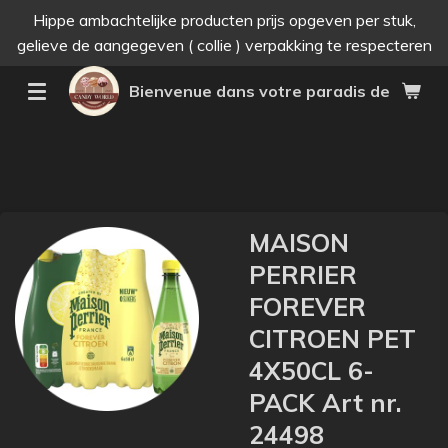
Hippe ambachtelijke producten prijs opgeven per stuk,
Passer
gelieve de aangegeven ( collie ) verpakking te respecteren
au
contenu
Bienvenue dans votre paradis des bonne
principal
MAISON
PERRIER
FOREVER
CITROEN PET
4X50CL 6-
PACK Art nr.
24498