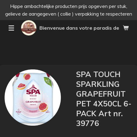
Hippe ambachtelijke producten prijs opgeven per stuk,
Passer
gelieve de aangegeven ( collie ) verpakking te respecteren
au
contenu
Bienvenue dans votre paradis des bonne
principal
SPA TOUCH
SPARKLING
GRAPEFRUIT
PET 4X50CL 6-
PACK Art nr.
39776