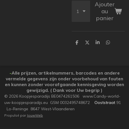
Ajouter
au
panier
P
P
P
P
a
a
a
a
r
r
r
r
t
t
t
t
a
a
a
a
g
g
g
g
e
e
e
e
-
Alle prijzen, artikelnummers, barcodes en andere
r
r
r
r
vermelde gegevens zijn onder voorbehoud van fouten
en kunnen zonder voorafgaande kennisgeving worden
gewijzigd. ( Dank voor Uw begrip )
© 2026 Koopjesparadijs BE0474261506 www.Candy-world-
uw-koopjesparadijs.eu GSM 0032495748672
Ooststraat
91
Lo-Reninge 8647 West-Vlaanderen
Propulsé par
JouwWeb