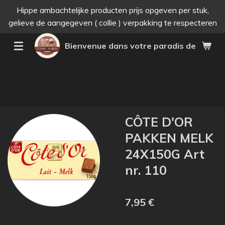
Hippe ambachtelijke producten prijs opgeven per stuk,
Passer
gelieve de aangegeven ( collie ) verpakking te respecteren
au
contenu
Bienvenue dans votre paradis des bonne
principal
CÔTE D'OR
PAKKEN MELK
24X150G Art
nr. 110
7,95 €