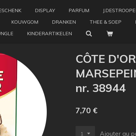
ESCHENK
DISPLAY
PARFUM
J.DESTROOPE
KOUWGOM
DRANKEN
THEE & SOEP
UNGLE
KINDERARTIKELEN
CÔTE D'O
MARSEPEIN
nr. 38944
7,70 €
Ajouter au p