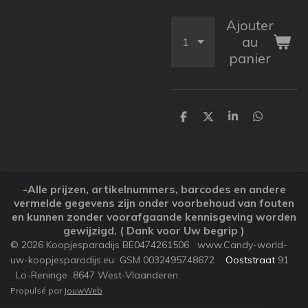
Ajouter
au
panier
P
P
P
P
a
a
a
a
r
r
r
r
t
t
t
t
a
a
a
a
g
g
g
g
e
e
e
e
-
Alle prijzen, artikelnummers, barcodes en andere
r
r
r
r
vermelde gegevens zijn onder voorbehoud van fouten
en kunnen zonder voorafgaande kennisgeving worden
gewijzigd. ( Dank voor Uw begrip )
© 2026 Koopjesparadijs BE0474261506 www.Candy-world-
uw-koopjesparadijs.eu GSM 0032495748672
Ooststraat
91
Lo-Reninge 8647 West-Vlaanderen
Propulsé par
JouwWeb