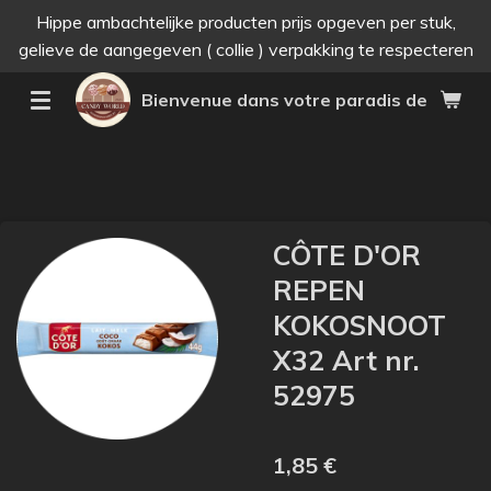
Hippe ambachtelijke producten prijs opgeven per stuk,
Passer
gelieve de aangegeven ( collie ) verpakking te respecteren
au
contenu
Bienvenue dans votre paradis des bonne
principal
CÔTE D'OR
REPEN
KOKOSNOOT
X32 Art nr.
52975
1,85 €