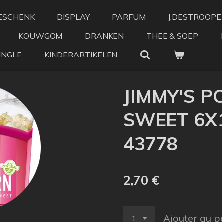
ESCHENK
DISPLAY
PARFUM
J.DESTROOPE
KOUWGOM
DRANKEN
THEE & SOEP
UNGLE
KINDERARTIKELEN
JIMMY'S 
SWEET 6X1
43778
2,70 €
Ajouter au p