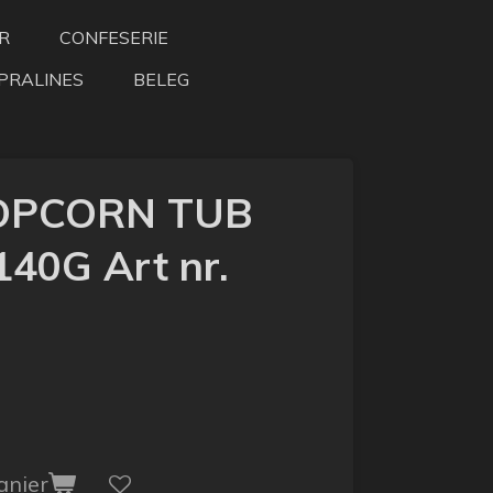
R
CONFESERIE
PRALINES
BELEG
POPCORN TUB
40G Art nr.
anier