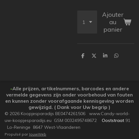
Ajouter
au
panier
P
P
P
P
a
a
a
a
r
r
r
r
t
t
t
t
a
a
a
a
g
g
g
g
e
e
e
e
-
Alle prijzen, artikelnummers, barcodes en andere
r
r
r
r
vermelde gegevens zijn onder voorbehoud van fouten
en kunnen zonder voorafgaande kennisgeving worden
gewijzigd. ( Dank voor Uw begrip )
© 2026 Koopjesparadijs BE0474261506 www.Candy-world-
uw-koopjesparadijs.eu GSM 0032495748672
Ooststraat
91
Lo-Reninge 8647 West-Vlaanderen
Propulsé par
JouwWeb