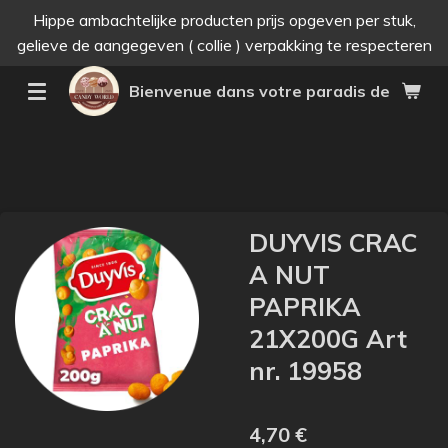
Hippe ambachtelijke producten prijs opgeven per stuk,
Passer
gelieve de aangegeven ( collie ) verpakking te respecteren
au
contenu
Bienvenue dans votre paradis des bonne
principal
DUYVIS CRAC
A NUT
PAPRIKA
21X200G Art
nr. 19958
4,70 €