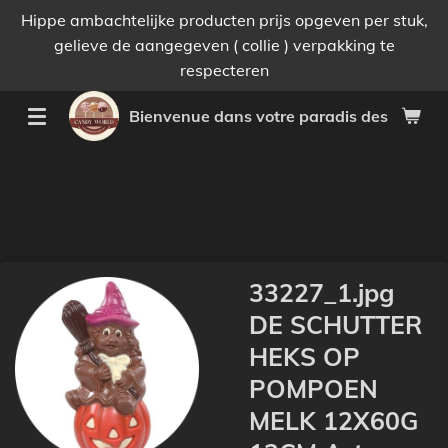
Hippe ambachtelijke producten prijs opgeven per stuk,
Passer
gelieve de aangegeven ( collie ) verpakking te
au
respecteren
contenu
principal
Bienvenue dans votre paradis des bonnes 
33227_1.jpg
DE SCHUTTER
HEKS OP
POMPOEN
MELK 12X60G