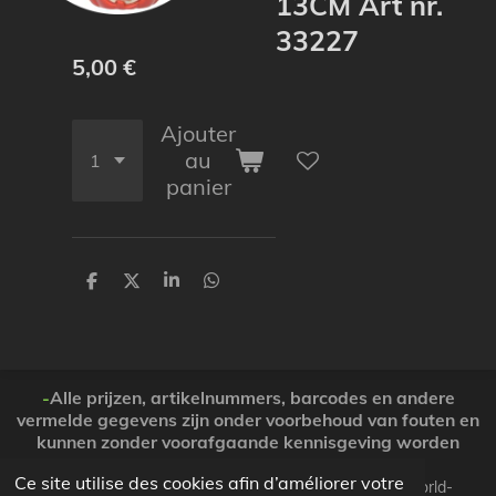
13CM Art nr.
33227
5,00 €
Ajouter
au
panier
P
P
P
P
a
a
a
a
r
r
r
r
t
t
t
t
a
a
a
a
g
g
g
g
e
e
e
e
-
Alle prijzen, artikelnummers, barcodes en andere
r
r
r
r
vermelde gegevens zijn onder voorbehoud van fouten en
kunnen zonder voorafgaande kennisgeving worden
gewijzigd. ( Dank voor Uw begrip )
Ce site utilise des cookies afin d’améliorer votre
© 2026 Koopjesparadijs BE0474261506 www.Candy-world-