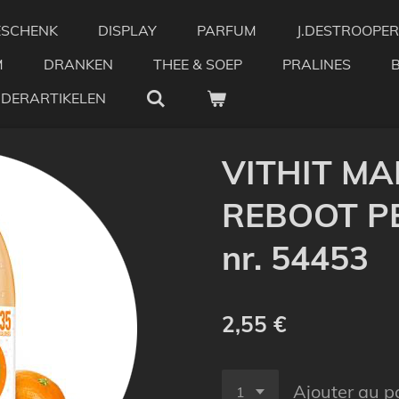
ESCHENK
DISPLAY
PARFUM
J.DESTROOPER
M
DRANKEN
THEE & SOEP
PRALINES
NDERARTIKELEN
VITHIT M
REBOOT PE
nr. 54453
2,55 €
Ajouter au p