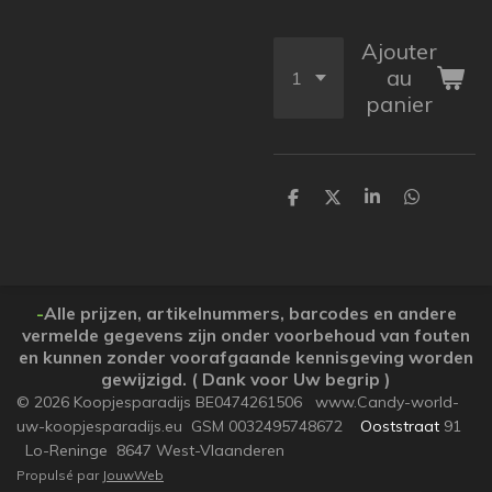
Ajouter
au
panier
P
P
P
P
a
a
a
a
r
r
r
r
t
t
t
t
a
a
a
a
g
g
g
g
e
e
e
e
-
Alle prijzen, artikelnummers, barcodes en andere
r
r
r
r
vermelde gegevens zijn onder voorbehoud van fouten
en kunnen zonder voorafgaande kennisgeving worden
gewijzigd. ( Dank voor Uw begrip )
© 2026 Koopjesparadijs BE0474261506 www.Candy-world-
uw-koopjesparadijs.eu GSM 0032495748672
Ooststraat
91
Lo-Reninge 8647 West-Vlaanderen
Propulsé par
JouwWeb