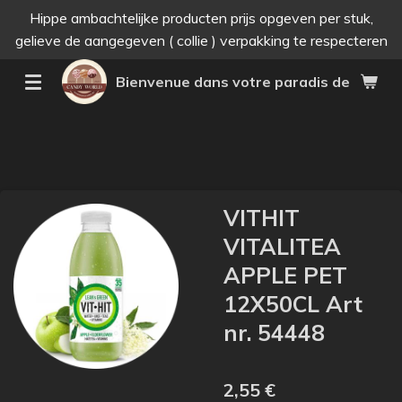
Hippe ambachtelijke producten prijs opgeven per stuk,
Passer
gelieve de aangegeven ( collie ) verpakking te respecteren
au
contenu
Bienvenue dans votre paradis des bonne
principal
VITHIT
VITALITEA
APPLE PET
12X50CL Art
nr. 54448
2,55 €