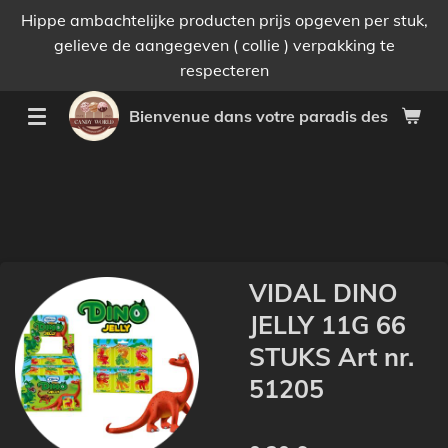
Hippe ambachtelijke producten prijs opgeven per stuk,
Passer
gelieve de aangegeven ( collie ) verpakking te
au
respecteren
contenu
principal
Bienvenue dans votre paradis des bonnes 
VIDAL DINO
JELLY 11G 66
STUKS Art nr.
51205