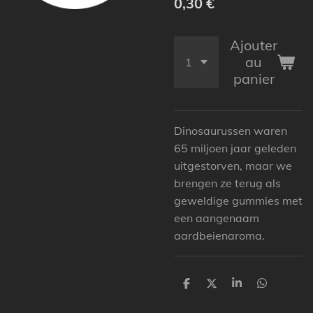
0,30 €
Ajouter
au
panier
Dinosaurussen waren
65 miljoen jaar geleden
uitgestorven, maar we
brengen ze terug als
geweldige gummies met
een aangenaam
aardbeienaroma.
P
P
P
P
a
a
a
a
r
r
r
r