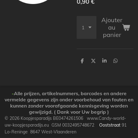
0,90 €
Ajouter
au
panier
P
P
P
P
a
a
a
a
r
r
r
r
t
t
t
t
a
a
a
a
g
g
g
g
e
e
e
e
-
Alle prijzen, artikelnummers, barcodes en andere
r
r
r
r
vermelde gegevens zijn onder voorbehoud van fouten en
kunnen zonder voorafgaande kennisgeving worden
gewijzigd. ( Dank voor Uw begrip )
© 2026 Koopjesparadijs BE0474261506 www.Candy-world-
uw-koopjesparadijs.eu GSM 0032495748672
Ooststraat
91
Lo-Reninge 8647 West-Vlaanderen