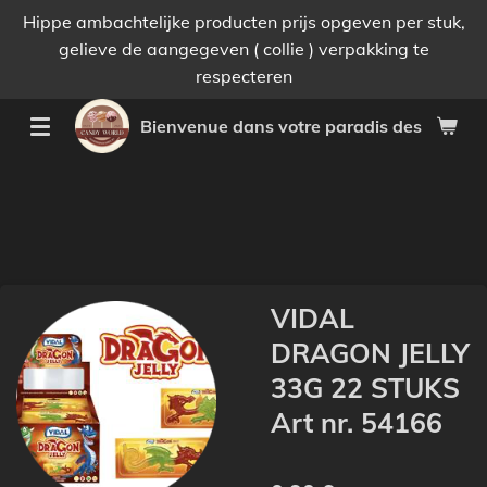
Hippe ambachtelijke producten prijs opgeven per stuk,
Passer
gelieve de aangegeven ( collie ) verpakking te
au
respecteren
contenu
principal
Bienvenue dans votre paradis des bonnes 
VIDAL
DRAGON JELLY
33G 22 STUKS
Art nr. 54166