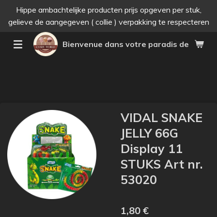
Hippe ambachtelijke producten prijs opgeven per stuk,
Passer
gelieve de aangegeven ( collie ) verpakking te respecteren
au
contenu
Bienvenue dans votre paradis des bonne
principal
VIDAL SNAKE
JELLY 66G
Display 11
STUKS Art nr.
53020
1,80 €