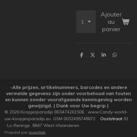
Ajouter
au
panier
P
P
P
P
a
a
a
a
r
r
r
r
t
t
t
t
a
a
a
a
g
g
g
g
e
e
e
e
-
Alle prijzen, artikelnummers, barcodes en andere
r
r
r
r
vermelde gegevens zijn onder voorbehoud van fouten
en kunnen zonder voorafgaande kennisgeving worden
gewijzigd. ( Dank voor Uw begrip )
© 2026 Koopjesparadijs BE0474261506 www.Candy-world-
uw-koopjesparadijs.eu GSM 0032495748672
Ooststraat
91
Lo-Reninge 8647 West-Vlaanderen
Propulsé par
JouwWeb