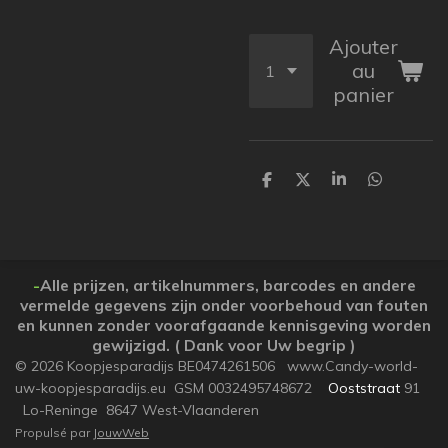
Ajouter
au
panier
P
P
P
P
a
a
a
a
r
r
r
r
t
t
t
t
a
a
a
a
g
g
g
g
e
e
e
e
-
Alle prijzen, artikelnummers, barcodes en andere
r
r
r
r
vermelde gegevens zijn onder voorbehoud van fouten
en kunnen zonder voorafgaande kennisgeving worden
gewijzigd. ( Dank voor Uw begrip )
© 2026 Koopjesparadijs BE0474261506 www.Candy-world-
uw-koopjesparadijs.eu GSM 0032495748672
Ooststraat
91
Lo-Reninge 8647 West-Vlaanderen
Propulsé par
JouwWeb