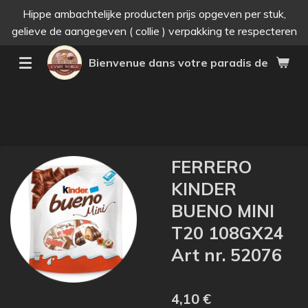
Hippe ambachtelijke producten prijs opgeven per stuk,
Passer
gelieve de aangegeven ( collie ) verpakking te respecteren
au
contenu
Bienvenue dans votre paradis des bonne
principal
FERRERO
KINDER
BUENO MINI
T20 108GX24
Art nr. 52076
4,10 €