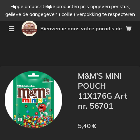
Hippe ambachtelijke producten prijs opgeven per stuk,
Passer
gelieve de aangegeven ( collie ) verpakking te respecteren
au
contenu
Bienvenue dans votre paradis des bonne
principal
M&M'S MINI
POUCH
11X176G Art
nr. 56701
5,40 €