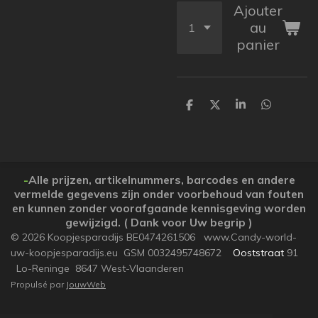
Ajouter
au
panier
P
P
P
P
a
a
a
a
r
r
r
r
t
t
t
t
a
a
a
a
g
g
g
g
e
e
e
e
-
Alle prijzen, artikelnummers, barcodes en andere
r
r
r
r
vermelde gegevens zijn onder voorbehoud van fouten
en kunnen zonder voorafgaande kennisgeving worden
gewijzigd. ( Dank voor Uw begrip )
© 2026 Koopjesparadijs BE0474261506 www.Candy-world-
uw-koopjesparadijs.eu GSM 0032495748672
Ooststraat
91
Lo-Reninge 8647 West-Vlaanderen
Propulsé par
JouwWeb