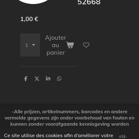
52668
1,00 €
Ajouter
au
panier
P
P
P
P
a
a
a
a
r
r
r
r
t
t
t
t
a
a
a
a
g
g
g
g
e
e
e
e
-
Alle prijzen, artikelnummers, barcodes en andere
r
r
r
r
vermelde gegevens zijn onder voorbehoud van fouten en
kunnen zonder voorafgaande kennisgeving worden
gewijzigd. ( Dank voor Uw begrip )
Ce site utilise des cookies afin d’améliorer votre
© 2026 Koopjesparadijs BE0474261506 www.Candy-world-