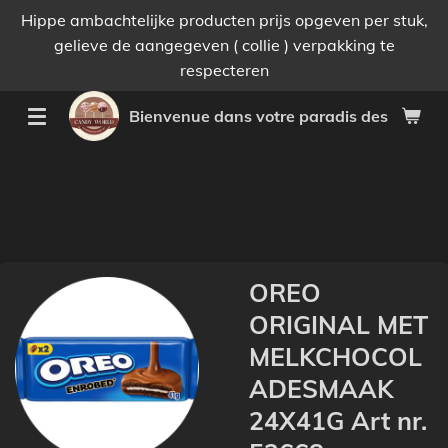
Hippe ambachtelijke producten prijs opgeven per stuk,
Passer
gelieve de aangegeven ( collie ) verpakking te
au
respecteren
contenu
principal
Bienvenue dans votre paradis des bonnes 
OREO
ORIGINAL MET
MELKCHOCOL
ADESMAAK
24X41G Art nr.